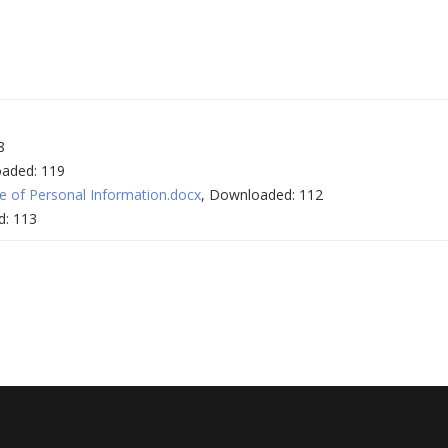
8
oaded: 119
e of Personal Information.docx
, Downloaded: 112
d: 113