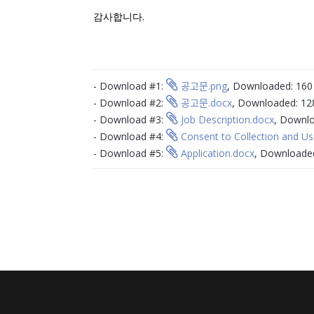
감사합니다.
- Download #1:
공고문.png
, Downloaded: 160
- Download #2:
공고문.docx
, Downloaded: 12
- Download #3:
Job Description.docx
, Downl
- Download #4:
Consent to Collection and Us
- Download #5:
Application.docx
, Downloade