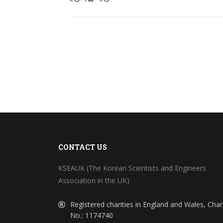
CONTACT US
KSEAUK (The Korean Scientists and Engineers
Association in the UK)
Registered charities in England and Wales, Char
No.: 1174740