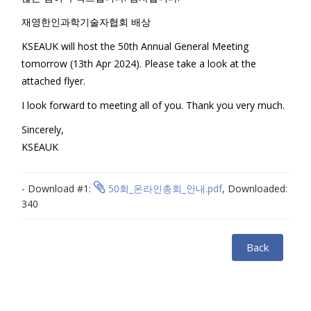
재영한인과학기술자협회 배상
KSEAUK will host the 50th Annual General Meeting
tomorrow (13th Apr 2024). Please take a look at the
attached flyer.
I look forward to meeting all of you. Thank you very much.
Sincerely,
KSEAUK
- Download #1:
50회_온라인총회_안내.pdf
, Downloaded:
340
Back